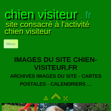
chien visiteur
. fr
site consacré à l'activité
chien visiteur
Menu
ACCUEIL
IMAGES DU SITE CHIEN-
NOS VISITES
▼
VISITEUR.FR
NOTRE ACTIVITÉ
▼
ARCHIVES IMAGES DU SITE - CARTES
POSTALES - CALENDRIERS ...
POUR DÉBUTER
▼
COMPRENDRE LE CHIEN
▼
VISUELS
▼