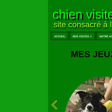
chien visit
site consacré à l
ACCUEIL
NOS VISITES
NOTRE AC
▼
MES JEU