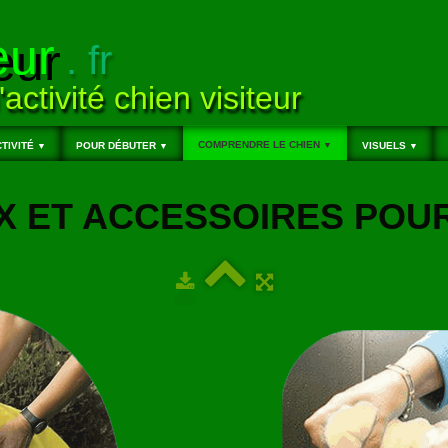
eur
. fr
'activité chien visiteur
COMPRENDRE LE CHIEN
TIVITÉ
POUR DÉBUTER
▼
VISUELS
▼
▼
▼
X ET ACCESSOIRES POU