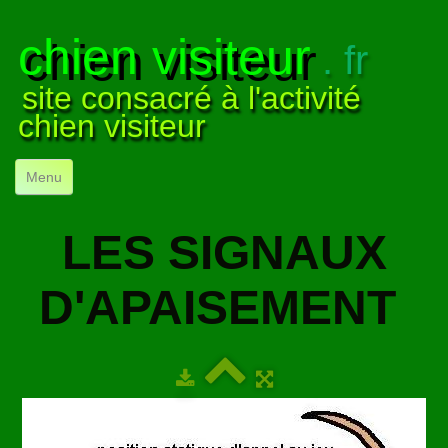
chien visiteur
. fr
site consacré à l'activité
chien visiteur
Menu
ACCUEIL
LES SIGNAUX
NOS VISITES
▼
D'APAISEMENT
NOTRE ACTIVITÉ
▼
POUR DÉBUTER
▼
COMPRENDRE LE CHIEN
▼
VISUELS
▼