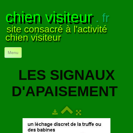
chien visiteur
. fr
site consacré à l'activité
chien visiteur
Menu
ACCUEIL
LES SIGNAUX
NOS VISITES
▼
D'APAISEMENT
NOTRE ACTIVITÉ
▼
POUR DÉBUTER
▼
COMPRENDRE LE CHIEN
▼
VISUELS
▼