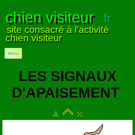
chien visiteur
. fr
site consacré à l'activité
chien visiteur
Menu
ACCUEIL
LES SIGNAUX
NOS VISITES
▼
D'APAISEMENT
NOTRE ACTIVITÉ
▼
POUR DÉBUTER
▼
COMPRENDRE LE CHIEN
▼
VISUELS
▼