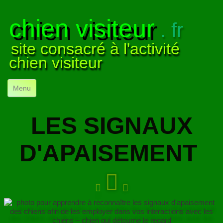
chien visiteur
. fr
site consacré à l'activité
chien visiteur
Menu
ACCUEIL
LES SIGNAUX
NOS VISITES
▼
D'APAISEMENT
NOTRE ACTIVITÉ
▼
POUR DÉBUTER
▼
COMPRENDRE LE CHIEN
▼
VISUELS
▼