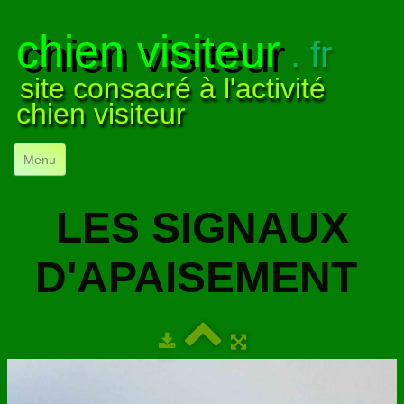
chien visiteur
. fr
site consacré à l'activité
chien visiteur
Menu
ACCUEIL
LES SIGNAUX
NOS VISITES
▼
D'APAISEMENT
NOTRE ACTIVITÉ
▼
POUR DÉBUTER
▼
COMPRENDRE LE CHIEN
▼
VISUELS
▼