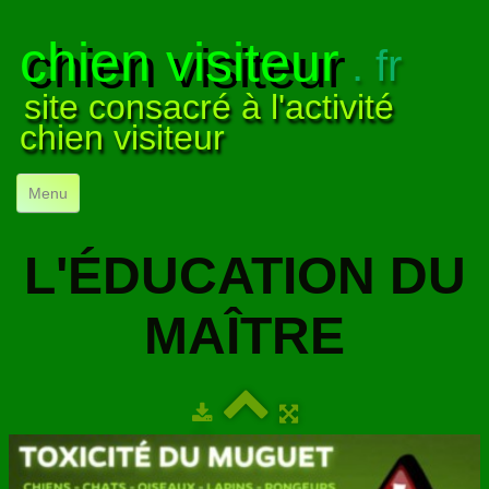
chien visiteur
. fr
site consacré à l'activité
chien visiteur
Menu
ACCUEIL
L'ÉDUCATION DU
NOS VISITES
▼
MAÎTRE
NOTRE ACTIVITÉ
▼
POUR DÉBUTER
▼
COMPRENDRE LE CHIEN
▼
VISUELS
▼