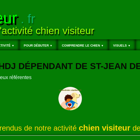
eur
. fr
'activité chien visiteur
TIVITÉ
POUR DÉBUTER
COMPRENDRE LE CHIEN
VISUELS
▼
▼
▼
▼
, HDJ DÉPENDANT DE ST-JEAN D
deux référentes
chien visiteur
endus de notre activité
de