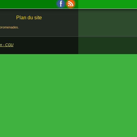
Plan du site
s promenades.
ion - CGU