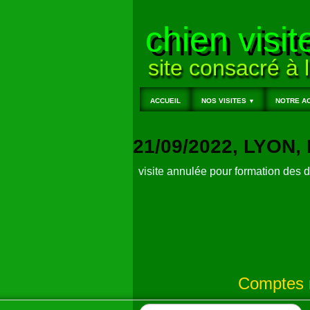
chien visit
site consacré à l
ACCUEIL
NOS VISITES
NOTRE AC
▼
21/09/2022, LYON
visite annulée pour formation des 
Comptes r