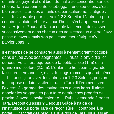
enfants s’égayent et ont bien du mal à se concentrer sur les
chiens. Tara expérimente le toboggan, une seule fois, c’est
bien assez ! L’un des enfants est particulièrement fatigué …
attitude favorable pour le jeu « 1 2 3 Soleil ». L’autre un peu
coquin est plutôt rebelle aujourd’hui et s’échappe encore
vers les jeux. Pourtant Tara accepte facilement de s’asseoir
successivement dans chacun des trois cerceaux à terre. Jazz
passe à travers, mais son petit conducteur fatigué n’y
parvient pas …
Il est temps de se consacrer aussi à l’enfant craintif occupé
dans un jeu avec des soignantes : lui aussi a envie d’aller
dehors ! Voilà Tara équipée de la petite laisse (1 m) et la
grande multicolore (2,5 m). L’enfant ne tient pas la grande
laisse en permanence, mais de longs moments quand même
… Lui aussi joue avec les autres à « 1 2 3 Soleil », puis on
lui propose de faire visiter le parc à Tara. Il l’emmène vers
l’extrémité - garage des trottinettes et divers karts. Il aime
appeler les soignantes pour faire admirer ses progrès de
proximité avec la petite chienne … Puis il demande à porter
Tara. Debout ou assis ? Debout ! Grâce à l’aide de
l’institutrice qui porte Tara de façon sûre, il contribue à la
porter. L’instit fait des bisous sur le dos de Tara, lui aussi en