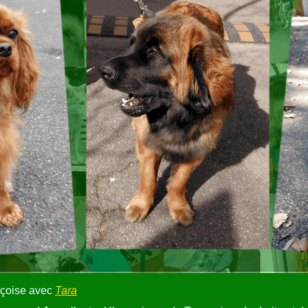
nçoise avec
Tara