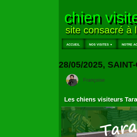
chien visit
site consacré à l
ACCUEIL
NOS VISITES
NOTRE AC
▼
28/05/2025, SAIN
Françoise
Les chiens visiteurs Tar