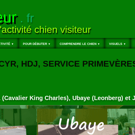
eur
. fr
'activité chien visiteur
TIVITÉ
POUR DÉBUTER
COMPRENDRE LE CHIEN
VISUELS
▼
▼
▼
▼
T-CYR, HDJ, SERVICE PRIMEVÈRE
a (Cavalier King Charles), Ubaye (Leonberg) et 