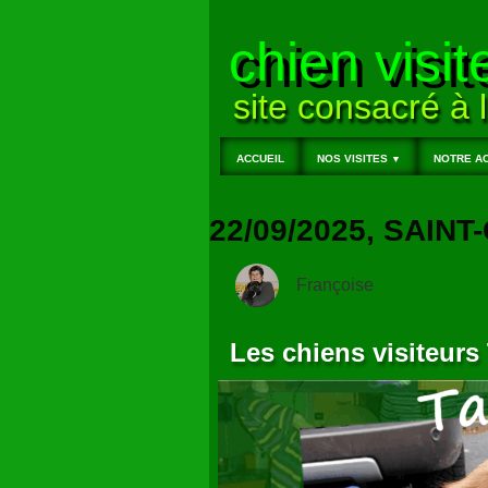
chien visit
site consacré à l
ACCUEIL
NOS VISITES
NOTRE AC
▼
22/09/2025, SAIN
Françoise
Les chiens visiteurs 