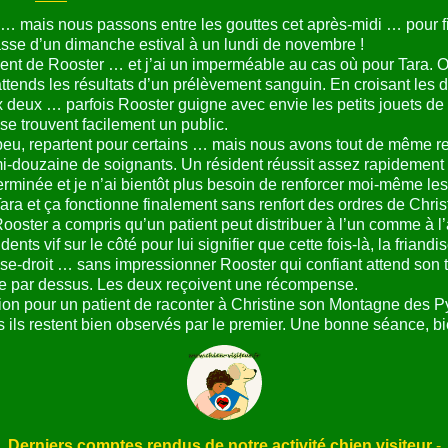
… mais nous passons entre les gouttes cet après-midi … pour fi
asse d’un dimanche estival à un lundi de novembre !
ident de Rooster … et j’ai un imperméable au cas où pour Tara. 
tends les résultats d’un prélèvement sanguin. En croisant les do
 deux … parfois Rooster guigne avec envie les petits jouets de 
 se trouvent facilement un public.
n peu, repartent pour certains … mais nous avons tout de même 
-douzaine de soignants. Un résident réussit assez rapidement à
erminée et je n’ai bientôt plus besoin de renforcer moi-même les 
ara et ça fonctionne finalement sans renfort des ordres de Chris
t Rooster a compris qu’un patient peut distribuer à l’un comme à 
nts vif sur le côté pour lui signifier que cette fois-là, la friandis
se-droit … sans impressionner Rooster qui confiant attend son to
te par dessus. Les deux reçoivent une récompense.
sion pour un patient de raconter à Christine son Montagne des 
s ils restent bien observés par le premier. Une bonne séance, bi
Derniers comptes rendus de notre activité chien visiteur
-