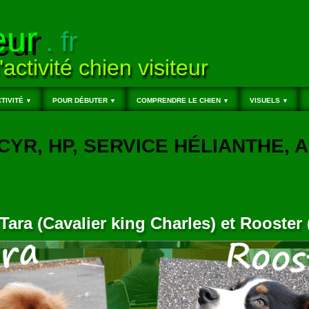
eur
. fr
'activité chien visiteur
TIVITÉ
POUR DÉBUTER
COMPRENDRE LE CHIEN
VISUELS
▼
▼
▼
▼
T-CYR, HP, SERVICE HÉLIANTHE,
Tara (Cavalier king Charles) et Rooster 