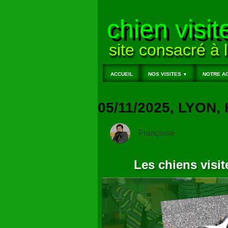
chien visit
site consacré à l
ACCUEIL
NOS VISITES
NOTRE AC
▼
05/11/2025, LYON
Françoise
Les chiens visit