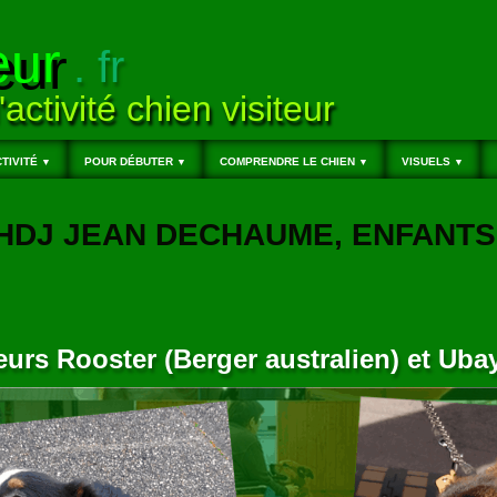
eur
. fr
'activité chien visiteur
TIVITÉ
POUR DÉBUTER
COMPRENDRE LE CHIEN
VISUELS
▼
▼
▼
▼
, HDJ JEAN DECHAUME, ENFANTS
eurs Rooster (Berger australien) et Uba