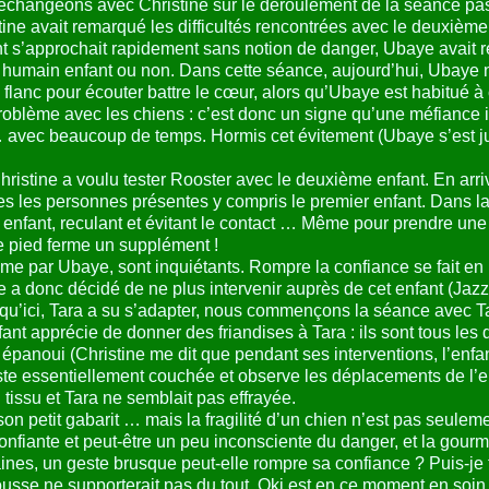
échangeons avec Christine sur le déroulement de la séance pa
tine avait remarqué les difficultés rencontrées avec le deuxième 
fant s’approchait rapidement sans notion de danger, Ubaye avait 
un humain enfant ou non. Dans cette séance, aujourd’hui, Ubaye 
 flanc pour écouter battre le cœur, alors qu’Ubaye est habitué à
oblème avec les chiens : c’est donc un signe qu’une méfiance i
 … avec beaucoup de temps. Hormis cet évitement (Ubaye s’est jus
hristine a voulu tester Rooster avec le deuxième enfant. En arriv
utes les personnes présentes y compris le premier enfant. Dans la
nfant, reculant et évitant le contact … Même pour prendre une fr
de pied ferme un supplément !
mme par Ubaye, sont inquiétants. Rompre la confiance se fait en 
 a donc décidé de ne plus intervenir auprès de cet enfant (Jazz e
squ’ici, Tara a su s’adapter, nous commençons la séance avec 
fant apprécie de donner des friandises à Tara : ils sont tous les
e épanoui (Christine me dit que pendant ses interventions, l’enf
ste essentiellement couchée et observe les déplacements de l’enf
 tissu et Tara ne semblait pas effrayée.
n petit gabarit … mais la fragilité d’un chien n’est pas seulemen
confiante et peut-être un peu inconsciente du danger, et la gour
aines, un geste brusque peut-elle rompre sa confiance ? Puis-je 
sse ne supporterait pas du tout, Oki est en ce moment en soin 