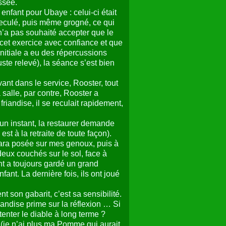
ssée.
enfant pour Ubaye : celui-ci était
reculé, puis même grogné, ce qui
n’a pas souhaité accepter que le
 cet exercice avec confiance et que
nitiale a eu des répercussions
te relevé), la séance s’est bien
ant dans le service, Rooster, tout
 salle, par contre, Rooster a
iandise, il se reculait rapidement,
un instant, la restaurer demande
st à la retraite de toute façon).
Tara posée sur mes genoux, puis à
 deux couchés sur le sol, face à
ant a toujours gardé un grand
ant. La dernière fois, ils ont joué
t son gabarit, c’est sa sensibilité.
mandise prime sur la réflexion … Si
tenter le diable à long terme ?
(je n’ai plus ma Pomme qui aurait