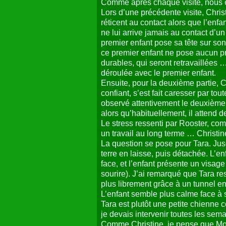
Comme après chaque visite, nous 
Lors d’une précédente visite, Chris
réticent au contact alors que l’en
ne lui arrive jamais au contact d’
premier enfant pose sa tête sur son
ce premier enfant ne pose aucun pr
durables, qui seront retravaillées
déroulée avec le premier enfant.
Ensuite, pour la deuxième partie, C
confiant, s’est fait caresser par to
observé attentivement le deuxième e
alors qu’habituellement, il attend 
Le stress ressenti par Rooster, co
un travail au long terme … Christine
La question se pose pour Tara. Ju
terre en laisse, puis détachée. L’en
face, et l’enfant présente un visag
sourire). J’ai remarqué que Tara re
plus librement grâce à un tunnel en
L’enfant semble plus calme face à so
Tara est plutôt une petite chienne 
je devais intervenir toutes les sem
Comme Christine, je pense que Mou