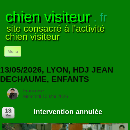
chien visiteur
. fr
site consacré à l'activité
chien visiteur
Menu
ACCUEIL
13/05/2026, LYON, HDJ JEAN
NOS VISITES
▼
DECHAUME, ENFANTS
NOTRE ACTIVITÉ
▼
Françoise
Mercredi 13 Mai 2026
POUR DÉBUTER
▼
Intervention annulée
COMPRENDRE LE CHIEN
▼
VISUELS
▼