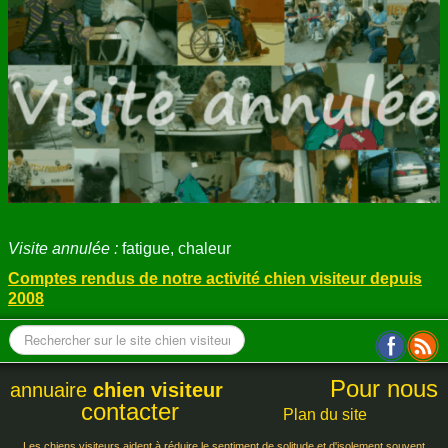
ANNUAIRE
CONTACT
Visite annulée :
fatigue, chaleur
Comptes rendus de notre activité chien visiteur depuis
2008
Pour nous
annuaire
chien visiteur
contacter
Plan du site
Les chiens visiteurs aident à réduire le sentiment de solitude et d'isolement souvent