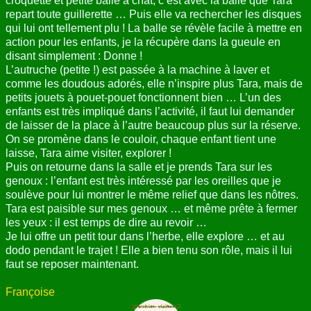
croquette et petite balle à chat, c’est avec la balle que Tara
repart toute guillerette … Puis elle va rechercher les disques
qui lui ont tellement plu ! La balle se révèle facile à mettre en
action pour les enfants, je la récupère dans la gueule en
disant simplement : Donne !
L’autruche (petite !) est passée à la machine à laver et
comme les doudous adorés, elle n’inspire plus Tara, mais de
petits jouets à pouet-pouet fonctionnent bien … L’un des
enfants est très impliqué dans l’activité, il faut lui demander
de laisser de la place à l’autre beaucoup plus sur la réserve.
On se promène dans le couloir, chaque enfant tient une
laisse, Tara aime visiter, explorer !
Puis on retourne dans la salle et je prends Tara sur les
genoux : l’enfant est très intéressé par les oreilles que je
soulève pour lui montrer le même relief que dans les nôtres.
Tara est paisible sur mes genoux … et même prête à fermer
les yeux : il est temps de dire au revoir …
Je lui offre un petit tour dans l’herbe, elle explore … et au
dodo pendant le trajet ! Elle a bien tenu son rôle, mais il lui
faut se reposer maintenant.
Françoise