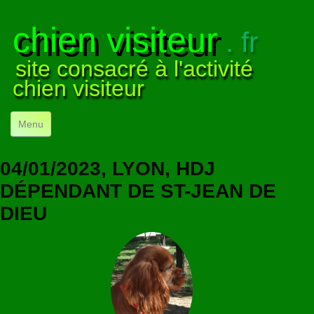
chien visiteur
. fr
site consacré à l'activité
chien visiteur
Menu
ACCUEIL
04/01/2023, LYON, HDJ
NOS VISITES
▼
DÉPENDANT DE ST-JEAN DE
DIEU
NOTRE ACTIVITÉ
▼
POUR DÉBUTER
▼
COMPRENDRE LE CHIEN
▼
VISUELS
▼