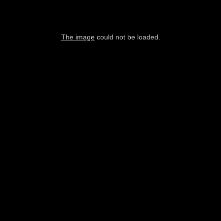
The image
could not be loaded.