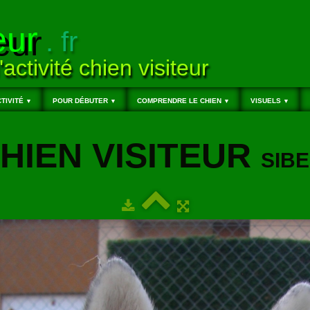
eur
. fr
'activité chien visiteur
TIVITÉ
POUR DÉBUTER
COMPRENDRE LE CHIEN
VISUELS
▼
▼
▼
▼
HIEN VISITEUR
SIB