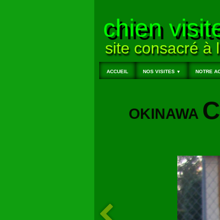
chien visit
site consacré à l
ACCUEIL
NOS VISITES
NOTRE AC
▼
C
OKINAWA