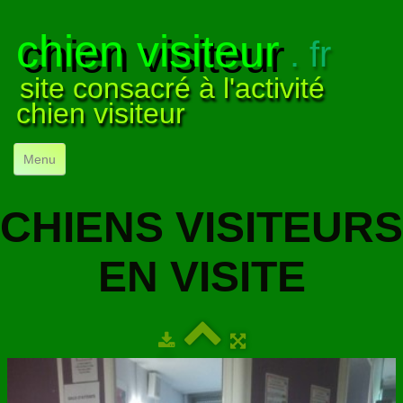
chien visiteur
. fr
site consacré à l'activité
chien visiteur
Menu
ACCUEIL
CHIENS VISITEURS
NOS VISITES
▼
EN VISITE
NOTRE ACTIVITÉ
▼
POUR DÉBUTER
▼
COMPRENDRE LE CHIEN
▼
VISUELS
▼