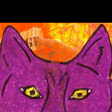
eur
. fr
'activité chien visiteur
TIVITÉ
POUR DÉBUTER
COMPRENDRE LE CHIEN
VISUELS
▼
▼
▼
▼
DESSINS ENFANTS
telier :
LE CHAT BLEU
Atelier d'Arts plastiques po
Nesme.
zon,Trévoux. Tél: 04 74 00 53 53
gisele.nesme@