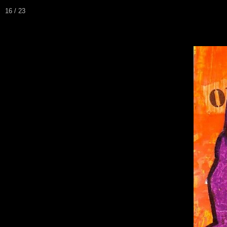
16 / 23
chien visit
site consacré à l
ACCUEIL
NOS VISITES
NOTRE AC
▼
***
Dessins réalisés dans l'a
Bélui