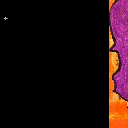
annuaire
chien
Car
dernièr