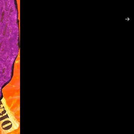
Plan du site
ées.
ion - CGU