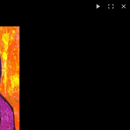
ANNUAIRE
CONTACT
ur enfants, animé par Gisèle
free.fr