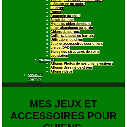
Vidéos prévention des morsures
L'éducation du maître
Le chien
Races
Anatomie du chien
Santé du chien
Mythe du chien dominant
chien abandonné ou perdu
Chiens dangereux
Colliers, laisses ou harnais
Utilisations du chien
Jeux et accessoires pour chiens
Livres, DVD
Sigles des structures de soins
Législation
VISUELS
▼
Albums Photos de nos chiens visiteurs
Albums dessins de chiens
Album vidéos
ANNUAIRE
CONTACT
MES JEUX ET
ACCESSOIRES POUR