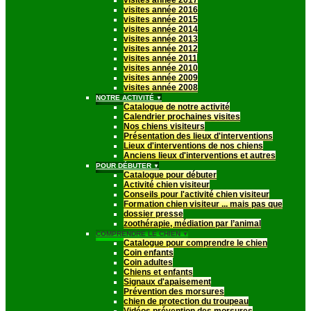
visites année 2017
visites année 2016
visites année 2015
visites année 2014
visites année 2013
visites année 2012
visites année 2011
visites année 2010
visites année 2009
visites année 2008
NOTRE ACTIVITÉ
▼
Catalogue de notre activité
Calendrier prochaines visites
Nos chiens visiteurs
Présentation des lieux d'interventions
Lieux d'interventions de nos chiens
Anciens lieux d'interventions et autres
POUR DÉBUTER
▼
Catalogue pour débuter
Activité chien visiteur
Conseils pour l'activité chien visiteur
Formation chien visiteur ... mais pas que
dossier presse
zoothérapie, médiation par l’animal
COMPRENDRE LE CHIEN
▼
Catalogue pour comprendre le chien
Coin enfants
Coin adultes
Chiens et enfants
Signaux d'apaisement
Prévention des morsures
chien de protection du troupeau