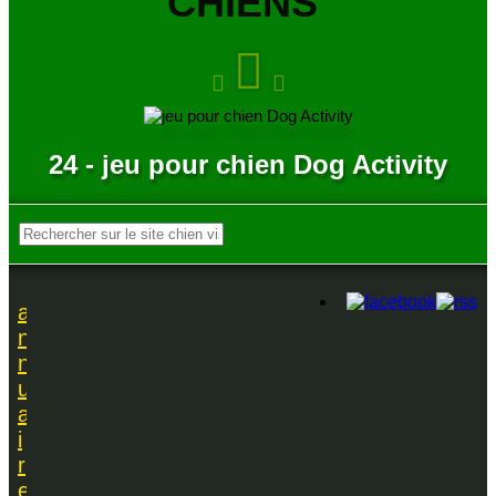
CHIENS
24 - jeu pour chien Dog Activity
a
n
n
u
a
i
r
e