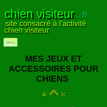
chien visiteur
. fr
site consacré à l'activité
chien visiteur
Menu
ACCUEIL
MES JEUX ET
NOS VISITES
▼
ACCESSOIRES POUR
NOTRE ACTIVITÉ
▼
CHIENS
POUR DÉBUTER
▼
COMPRENDRE LE CHIEN
▼
VISUELS
▼