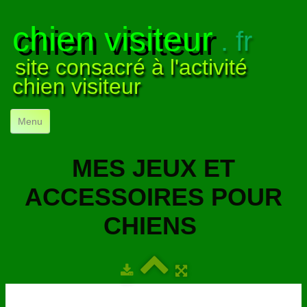
chien visiteur
. fr
site consacré à l'activité
chien visiteur
Menu
ACCUEIL
MES JEUX ET
NOS VISITES
▼
ACCESSOIRES POUR
NOTRE ACTIVITÉ
▼
CHIENS
POUR DÉBUTER
▼
COMPRENDRE LE CHIEN
▼
VISUELS
▼