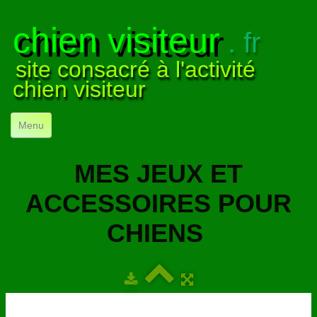
chien visiteur
. fr
site consacré à l'activité
chien visiteur
Menu
ACCUEIL
MES JEUX ET
NOS VISITES
▼
ACCESSOIRES POUR
NOTRE ACTIVITÉ
▼
CHIENS
POUR DÉBUTER
▼
COMPRENDRE LE CHIEN
▼
VISUELS
▼