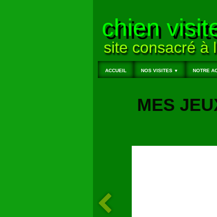
chien visit
site consacré à l
ACCUEIL
NOS VISITES
NOTRE AC
▼
MES JEU