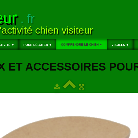
eur
. fr
'activité chien visiteur
COMPRENDRE LE CHIEN
TIVITÉ
POUR DÉBUTER
▼
VISUELS
▼
▼
▼
X ET ACCESSOIRES POU