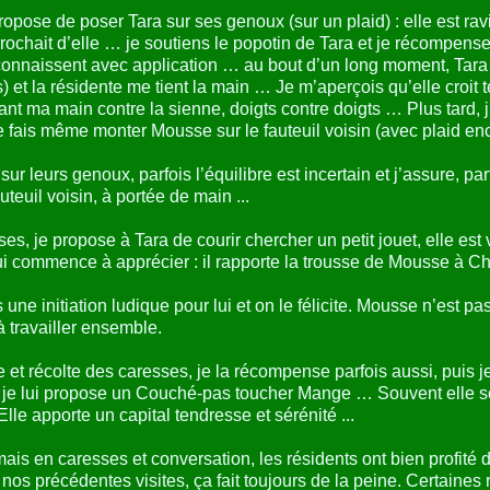
ropose de poser Tara sur ses genoux (sur un plaid) : elle est rav
pprochait d’elle … je soutiens le popotin de Tara et je récompens
econnaissent avec application … au bout d’un long moment, Tar
et la résidente me tient la main … Je m’aperçois qu’elle croit te
nt ma main contre la sienne, doigts contre doigts … Plus tard, 
Je fais même monter Mousse sur le fauteuil voisin (avec plaid enc
ur leurs genoux, parfois l’équilibre est incertain et j’assure, par
uteuil voisin, à portée de main ...
es, je propose à Tara de courir chercher un petit jouet, elle est
i commence à apprécier : il rapporte la trousse de Mousse à Chr
une initiation ludique pour lui et on le félicite. Mousse n’est pa
à travailler ensemble.
 et récolte des caresses, je la récompense parfois aussi, puis j
 ou je lui propose un Couché-pas toucher Mange … Souvent elle 
lle apporte un capital tendresse et sérénité ...
mais en caresses et conversation, les résidents ont bien profité 
os précédentes visites, ça fait toujours de la peine. Certaines 