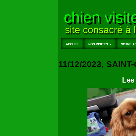
chien visit
site consacré à l
ACCUEIL
NOS VISITES
NOTRE AC
▼
11/12/2023, SAI
Les