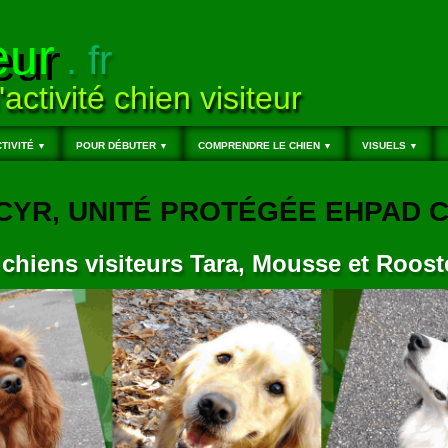
eur
. fr
'activité chien visiteur
TIVITÉ
POUR DÉBUTER
COMPRENDRE LE CHIEN
VISUELS
▼
▼
▼
▼
NT-CYR, UNITÉ PROTÉGÉE EHPAD
 chiens visiteurs Tara, Mousse et Roost