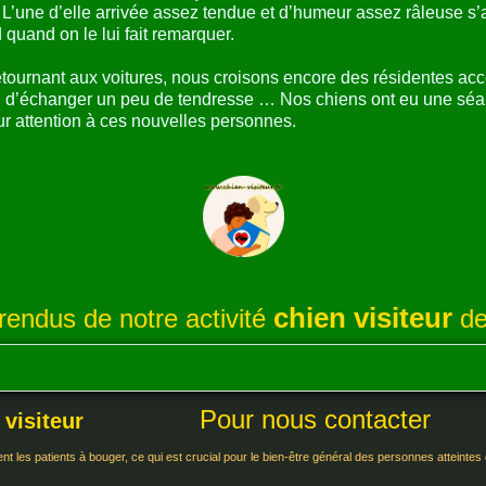
 L’une d’elle arrivée assez tendue et d’humeur assez râleuse s’a
quand on le lui fait remarquer.
etournant aux voitures, nous croisons encore des résidentes ac
on d’échanger un peu de tendresse … Nos chiens ont eu une séan
eur attention à ces nouvelles personnes.
chien visiteur
endus de notre activité
de
Pour nous contacter
 visiteur
ent les patients à bouger, ce qui est crucial pour le bien-être général des personnes atteintes