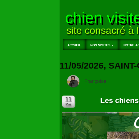
chien visit
site consacré à l
ACCUEIL
NOS VISITES
NOTRE AC
▼
11/05/2026, SAIN
Françoise
Les chiens 