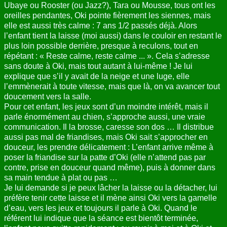
Ubaye ou Rooster (ou Jazz?), Tara ou Mousse, tous ont les
oreilles pendantes, Oki pointe fièrement les siennes, mais
elle est aussi très calme : 7 ans 1/2 passés déjà. Alors
l’enfant tient la laisse (moi aussi) dans le couloir en restant le
plus loin possible derrière, presque à reculons, tout en
répétant : « Reste calme, reste calme ... ». Cela s’adresse
sans doute à Oki, mais tout autant à lui-même ! Je lui
explique que s’il y avait de la neige et une luge, elle
l’emmènerait à toute vitesse, mais que là, on va avancer tout
doucement vers la salle.
Pour cet enfant, les jeux sont d’un moindre intérêt, mais il
parle énormément au chien, s’approche aussi, une vraie
communication. Il la brosse, caresse son dos … Il distribue
aussi pas mal de friandises, mais Oki sait s’approcher en
douceur, les prendre délicatement : L’enfant arrive même à
poser la friandise sur la patte d’Oki (elle n’attend pas par
contre, prise en douceur quand même), puis à donner dans
sa main tendue à plat ou pas …
Je lui demande si je peux lâcher la laisse ou la détacher, lui
préfère tenir cette laisse et il mène ainsi Oki vers la gamelle
d’eau, vers les jeux et toujours il parle à Oki. Quand le
référent lui indique que la séance est bientôt terminée,