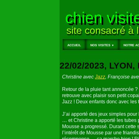
chien visit
site consacré à l
ACCUEIL
NOS VISITES
NOTRE AC
▼
22/02/2023, LYON
Christine avec
Jazz
, Françoise av
Retour de la pluie tant annoncée 
retrouve avec plaisir son petit copa
Jazz ! Deux enfants donc avec les t
J’ai apporté des jeux simples pour 
… et Christine a apporté les tubes 
Mousse a progressé. Durant cette s
l’intérêt de Mousse par une friandis
récompense … ça marche bien ! Rie