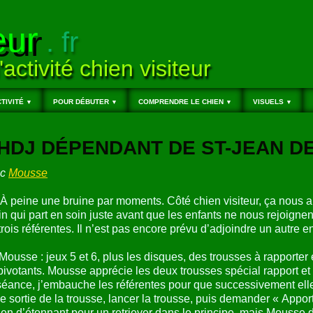
eur
. fr
'activité chien visiteur
TIVITÉ
POUR DÉBUTER
COMPRENDRE LE CHIEN
VISUELS
▼
▼
▼
▼
, HDJ DÉPENDANT DE ST-JEAN DE
ec
Mousse
? À peine une bruine par moments. Côté chien visiteur, ça no
in qui part en soin juste avant que les enfants ne nous rejoignen
rois référentes. Il n’est pas encore prévu d’adjoindre un autre 
Mousse : jeux 5 et 6, plus les disques, des trousses à rapporter
pivotants. Mousse apprécie les deux trousses spécial rapport et
éance, j’embauche les référentes pour que successivement elle
e sortie de la trousse, lancer la trousse, puis demander « Apport
n d’étonnant pour un retriever dans le principe, mais Mousse