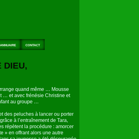
ANNUAIRE
CONTACT
 DIEU,
us arrange quand même … Mousse
t … et avec frénésie Christine et
enfant au groupe …
 et des peluches à lancer ou porter
 grâce à l’entraînement de Tara,
s répètent la procédure : amorcer
e » en offrant alors une autre
 dans sa jeunesse a été découragée