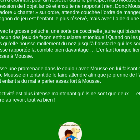
ssession de l’objet lancé et ensuite ne rapportait rien. Donc Mou
re « chanter » sur ordre, attendre couchée l’ordre de manger l
non de jeu est l’enfant le plus réservé, mais avec l’aide d’une ré
 avec la grosse peluche, une sorte de coccinelle jaune qui biza
chacun des jeux de façon enthousiaste et tonique ! Quand on le
es qu’elle pousse mollement du nez jusqu’à l’obstacle qui les so
trousse rapportée la comble bien davantage … L’enfant tonique tie
posés à Mousse.
une promenade dans le couloir avec Mousse en lui faisant chois
ec Mousse en tentant de le faire attendre afin que je prenne de l
 enfant a du mal à parler assez fort à Mousse.
’activité est plus intense maintenant qu’ils ne sont que deux … e
e au revoir, tout va bien !