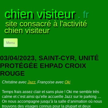
chien visiteur
. fr
site consacré à l'activité
chien visiteur
Menu
ACCUEIL
03/04/2023, SAINT-CYR, UNITÉ
NOS VISITES
▼
PROTÉGÉE EHPAD CROIX
ROUGE
NOTRE ACTIVITÉ
▼
Christine avec
Jazz
, Françoise avec
Oki
POUR DÉBUTER
▼
Temps frais assez clair et sans pluie ! Oki me semble très
COMPRENDRE LE CHIEN
▼
calme et c’est ainsi qu’elle accueille Jazz sur le parking …
On nous accompagne jusqu’à la salle d’animation où nous
VISUELS
▼
trouvons des visages connus pour la plupart et deux