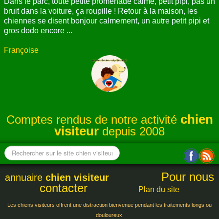
Dans le parc, toute petite promenade calme, petit pipi, pas un
bruit dans la voiture, ça roupille ! Retour à la maison, les
chiennes se disent bonjour calmement, un autre petit pipi et
gros dodo encore ...
Françoise
chien
Comptes rendus de notre activité
visiteur
depuis 2008
Pour nous
annuaire
chien visiteur
contacter
Plan du site
Les chiens visiteurs offrent une distraction bienvenue pendant les traitements longs ou
douloureux.