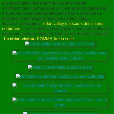
une association mi-décembre. Les deux mères
ANNUAIRE
insuffisamment nourries dans un local sans chauffage sont
malheureusement parties directement faire la saison de
CONTACT
mushing. Certains petits pesaient à peine 1,5kg …
Grâce à l'association "
eden valley ô secours des chiens
nordiques
", les 17 petits ont été sauvés et ont repris plus ou
moins vite un tonus suffisant. Pomme est l'une de ces petits.
Le chien visiteur
POMME, lire la suite ...