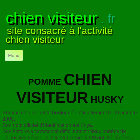
chien visiteur
. fr
site consacré à l'activité
chien visiteur
Menu
ACCUEIL
CHIEN
POMME
NOS VISITES
▼
VISITEUR
NOTRE ACTIVITÉ
▼
HUSKY
POUR DÉBUTER
▼
Pomme est une petite
husky
née officiellement le 20 octobre
2009.
COMPRENDRE LE CHIEN
▼
Son nom officiel d'identification est Enya.
Son histoire a commencé difficilement : deux portées de
VISUELS
▼
17 huskies nés le 17 et le 24 octobre 2009 ont été cédées à