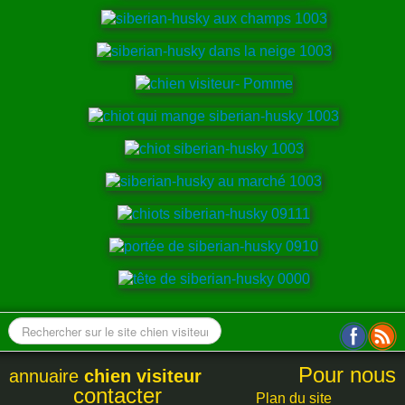
Pour nous
annuaire
chien visiteur
contacter
Plan du site