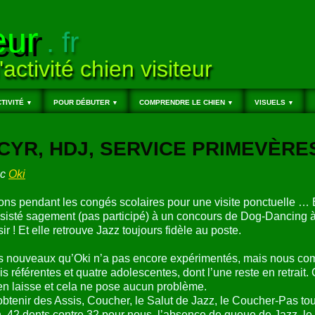
eur
. fr
'activité chien visiteur
TIVITÉ
POUR DÉBUTER
COMPRENDRE LE CHIEN
VISUELS
▼
▼
▼
▼
T-CYR, HDJ, SERVICE PRIMEVÈRE
ec
Oki
ons pendant les congés scolaires pour une visite ponctuelle …
ssisté sagement (pas participé) à un concours de Dog-Dancing 
 ! Et elle retrouve Jazz toujours fidèle au poste.
des nouveaux qu’Oki n’a pas encore expérimentés, mais nous c
is référentes et quatre adolescentes, dont l’une reste en retrai
 en laisse et cela ne pose aucun problème.
à obtenir des Assis, Coucher, le Salut de Jazz, le Coucher-Pas t
 42 dents contre 32 pour nous, l’absence de queue de Jazz, le