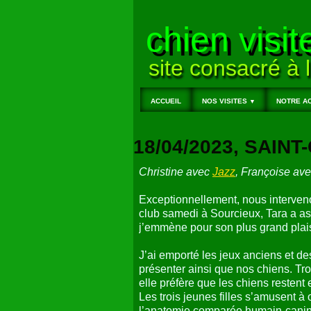
chien visit
site consacré à l
ACCUEIL
NOS VISITES
NOTRE AC
▼
18/04/2023, SAIN
Christine avec
Jazz
, Françoise av
Exceptionnellement, nous interven
club samedi à Sourcieux, Tara a a
j’emmène pour son plus grand plaisir
J’ai emporté les jeux anciens et 
présenter ainsi que nos chiens. Tro
elle préfère que les chiens restent
Les trois jeunes filles s’amusent 
l’anatomie comparée humain-canin,