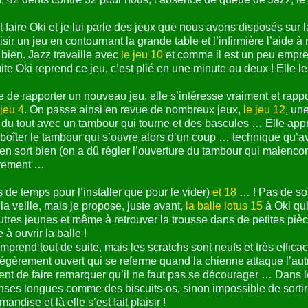
aire Oki et je lui parle des jeux que nous avons disposés sur 
hoisir un jeu en contournant la grande table et l’infirmière l’aide à
 bien. Jazz travaille avec
le jeu 10
et comme il est un peu empres
e Oki reprend ce jeu, c’est plié en une minute ou deux ! Elle 
de rapporter un nouveau jeu, elle s’intéresse vraiment et rappo
 jeu 4
. On passe ainsi en revue de nombreux jeux,
le jeu 12
, un
du tout avec un tambour qui tourne et des bascules … Elle appr
déboîter le tambour qui s’ouvre alors d’un coup … technique qu
en sort bien (on a dû régler l’ouverture du tambour qui malenco
tivement …
s de temps pour l’installer que pour le vider)
et 18
… ! Pas de sou
 la veille, mais je propose, juste avant,
la balle lotus 15
à Oki qui
utres jeunes et même à retrouver la trousse dans de petites pièce
 ouvrir la balle !
mprend tout de suite, mais les scratchs sont neufs et très effic
é légèrement ouvert qui se referme quand la chienne attaque l’a
ent de faire remarquer qu’il ne faut pas se décourager … Dans le
ses longues comme des biscuits-os, sinon impossible de sortir 
ndise et là elle s’est fait plaisir !