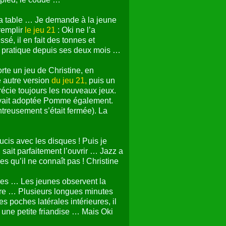
la table … Je demande à la jeune
 remplir
le jeu 21
: Oki ne l’a
sé, il en fait des tonnes et
le pratique depuis ses deux mois …
rte un jeu de Christine, en
e autre version
du jeu 21,
puis un
écie toujours les nouveaux jeux.
’avait adoptée Pomme également.
ntreusement s’était fermée). La
cis avec les disques ! Puis je
 sait parfaitement l’ouvrir … Jazz a
s qu’il ne connaît pas ! Christine
aces … Les jeunes observent la
utre … Plusieurs longues minutes
s poches latérales intérieures, il
une petite friandise … Mais Oki