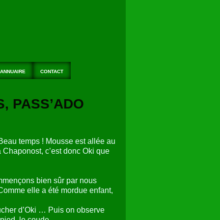
ANNUAIRE
CONTACT
S, PASS’ADO
 Beau temps ! Mousse est allée au
à Chaponost, c’est donc Oki que
ommençons bien sûr par nous
t. Comme elle a été mordue enfant,
oucher d’Oki … Puis on observe
 pied, le coude …