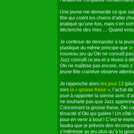
Une jeune me demande ce que sait f
fille qui craint les chiens d’aller c
pratiqué qu’une fois, mais s’en sort
déclenche des rires … Quand ensuit
Je continue de demander à la jeune 
plastique du même principe que
le
nouveau jeu qu’Oki ne connaît pas 
Jazz connaît ce jeu et a réussi à 
Oki ne maîtrise pas encore, mais s’
jeune fille craintive observe atten
Je rapproche alors
les jeux 13
(plu
sors
la « grosse fraise »
, l’achat de
joué à rapporter la sienne avec d’a
ne souhaite pas que Jazz apprenne à
Concernant la grosse fraise, Oki co
ténacité d’Oki qui galère ! Un côt
pour en venir à bout ! C’est le mom
faudra que je prévois des récompen
s’intéresse au jeu plus qu’à la gourma