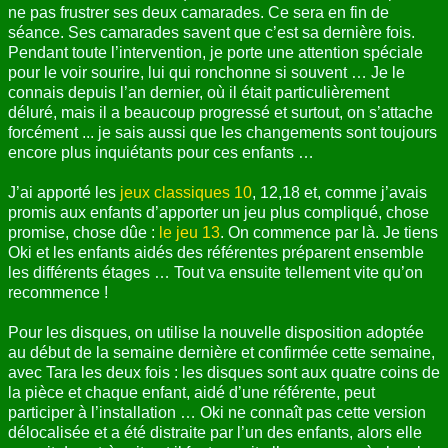
ne pas frustrer ses deux camarades. Ce sera en fin de
ANNUAIRE
séance. Ses camarades savent que c’est sa dernière fois.
Pendant toute l’intervention, je porte une attention spéciale
CONTACT
pour le voir sourire, lui qui ronchonne si souvent … Je le
connais depuis l’an dernier, où il était particulièrement
déluré, mais il a beaucoup progressé et surtout, on s’attache
forcément ... je sais aussi que les changements sont toujours
encore plus inquiétants pour ces enfants …
J’ai apporté les
jeux classiques 10
, 12,18 et, comme j’avais
promis aux enfants d’apporter un jeu plus compliqué, chose
promise, chose dûe :
le jeu 13
. On commence par là. Je tiens
Oki et les enfants aidés des référentes préparent ensemble
les différents étages … Tout va ensuite tellement vite qu’on
recommence !
Pour les disques, on utilise la nouvelle disposition adoptée
au début de la semaine dernière et confirmée cette semaine,
avec Tara les deux fois : les disques sont aux quatre coins de
la pièce et chaque enfant, aidé d’une référente, peut
participer à l’installation … Oki ne connaît pas cette version
délocalisée et a été distraite par l’un des enfants, alors elle