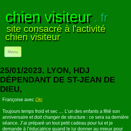
chien visiteur
. fr
site consacré à l'activité
chien visiteur
Menu
ACCUEIL
25/01/2023, LYON, HDJ
NOS VISITES
▼
DÉPENDANT DE ST-JEAN DE
DIEU,
NOTRE ACTIVITÉ
▼
Françoise avec
Oki
POUR DÉBUTER
▼
Toujours temps froid et sec … L’un des enfants a fêté son
COMPRENDRE LE CHIEN
▼
anniversaire et doit changer de structure : ce sera sa dernière
séance. J’ai préparé un tout petit cadeau pour lui et je
VISUELS
▼
demande à l’éducatrice quand le lui donner au mieux pour