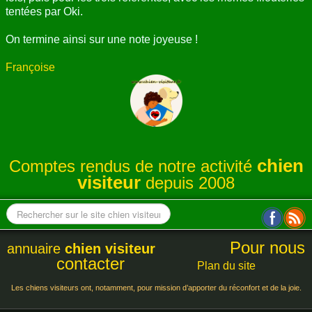
tentées par Oki.
On termine ainsi sur une note joyeuse !
Françoise
chien
Comptes rendus de notre activité
visiteur
depuis 2008
Pour nous
annuaire
chien visiteur
contacter
Plan du site
Les chiens visiteurs ont, notamment, pour mission d’apporter du réconfort et de la joie.