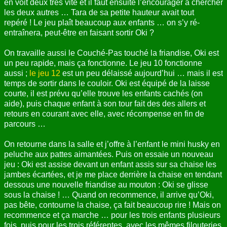
en voit deux très vite et il faut ensuite l’encourager à chercher
les deux autres … Tara de sa petite hauteur avait tout
repéré ! Le jeu plaît beaucoup aux enfants … on s’y ré-
entraînera, peut-être en faisant sortir Oki ?
On travaille aussi le Couché-Pas touché la friandise, Oki est
un peu rapide, mais ça fonctionne. Le jeu 10 fonctionne
aussi ;
le jeu 12
est un peu délaissé aujourd’hui … mais il est
temps de sortir dans le couloir. Oki est équipé de la laisse
courte, il est prévu qu’elle trouve les enfants cachés (on
aide), puis chaque enfant à son tour fait des des allers et
retours en courant avec elle, avec récompense en fin de
parcours …
On retourne dans la salle et j’offre à l’enfant le mini husky en
peluche aux pattes aimantées. Puis on essaie un nouveau
jeu : Oki est assise devant un enfant assis sur sa chaise les
jambes écartées, et je me place derrière la chaise en tendant
dessous une nouvelle friandise au mouton : Oki se glisse
sous la chaise ! … Quand on recommence, il arrive qu’Oki,
pas bête, contourne la chaise, ça fait beaucoup rire ! Mais on
recommence et ça marche … pour les trois enfants plusieurs
fois, puis pour les trois référentes, avec les mêmes filouteries