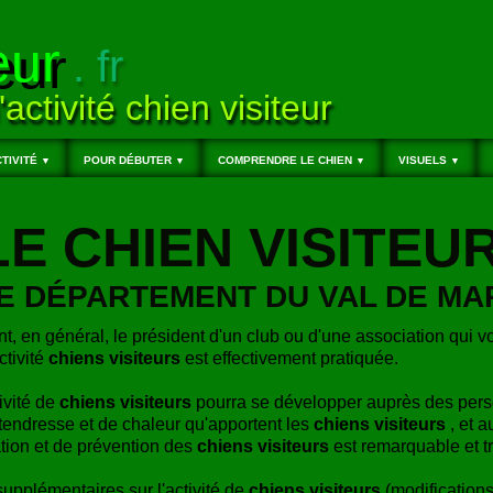
eur
. fr
'activité chien visiteur
TIVITÉ
POUR DÉBUTER
COMPRENDRE LE CHIEN
VISUELS
▼
▼
▼
▼
LE CHIEN VISITEU
E DÉPARTEMENT DU VAL DE MAR
nt, en général, le président d'un club ou d'une association qui v
ctivité
chiens visiteurs
est effectivement pratiquée.
tivité de
chiens visiteurs
pourra se développer auprès des per
endresse et de chaleur qu'apportent les
chiens visiteurs
, et a
ation et de prévention des
chiens visiteurs
est remarquable et t
pplémentaires sur l'activité de
chiens visiteurs
(modifications,