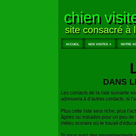
chien visit
site consacré à l
ACCUEIL
NOS VISITES
NOTRE AC
▼
DANS L
Les contacts de la liste suivante so
adressera à d'autres contacts, si l'a
Plus cette liste sera riche, plus l'ac
âgées ou malades pour un peu de t
milieu scolaire où le travail d'éduc
Si vous avez des renseignements su