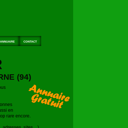
ANNUAIRE
CONTACT
R
NE (94)
ous
sonnes
ussi en
rop rare encore.
 adresses, sites ...)