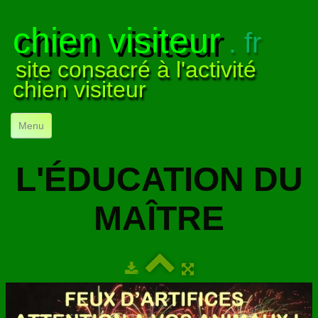
chien visiteur
. fr
site consacré à l'activité
chien visiteur
Menu
ACCUEIL
L'ÉDUCATION DU
NOS VISITES
▼
MAÎTRE
NOTRE ACTIVITÉ
▼
POUR DÉBUTER
▼
COMPRENDRE LE CHIEN
▼
VISUELS
▼