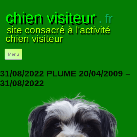
chien visiteur
. fr
site consacré à l'activité
chien visiteur
Menu
ACCUEIL
31/08/2022 PLUME 20/04/2009 –
NOS VISITES
▼
31/08/2022
NOTRE ACTIVITÉ
▼
POUR DÉBUTER
▼
COMPRENDRE LE CHIEN
▼
VISUELS
▼