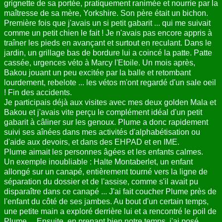
grignette de sa portée, pratiquement ranimée et nourrie par la
maîtresse de sa mère, Yorkshire. Son père était un bichon.
Première fois que j'avais un si petit gabarit ... qui me suivait
comme un petit chien le fait ! Je n'avais pas encore appris à
traîner les pieds en avançant et surtout en reculant. Dans le
jardin, un grillage bas de bordure lui a coincé la patte. Patte
cassée, urgences véto à Marcy l'Etoile. Un mois après,
Bakou jouant un peu excitée par la balle et retombant
lourdement, rebelote ... les vétos m'ont regardé d'un sale oeil
! Fin des accidents.
Je participais déjà aux visites avec mes deux golden Mala et
Bakou et j'avais vite perçu le complément idéal d'un petit
gabarit à câliner sur les genoux. Plume a donc rapidement
suivi ses aînées dans mes activités d'alphabétisation ou
d'aide aux devoirs, et dans des EHPAD et en IME.
Plume aimait les personnes âgées et les enfants calmes.
Un exemple inoubliable : Halte Montaberlet, un enfant
allongé sur un canapé, entièrement tourné vers la ligne de
séparation du dossier et de l'assise, comme s'il avait pu
disparaître dans ce canapé ... J'ai fait coucher Plume près de
l'enfant du côté de ses jambes. Au bout d'un certain temps,
une petite main a exploré derrière lui et a rencontré le poil de
Plume ... Ensuite, en prenant bien notre temps, j'ai posé