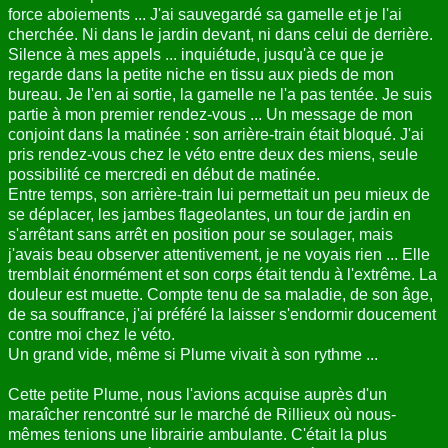
force aboiements ... J'ai sauvegardé sa gamelle et je l'ai
cherchée. Ni dans le jardin devant, ni dans celui de derrière.
Silence à mes appels ... inquiétude, jusqu'à ce que je
regarde dans la petite niche en tissu aux pieds de mon
bureau. Je l'en ai sortie, la gamelle ne l'a pas tentée. Je suis
partie à mon premier rendez-vous ... Un message de mon
conjoint dans la matinée : son arrière-train était bloqué. J'ai
pris rendez-vous chez le véto entre deux des miens, seule
possibilité ce mercredi en début de matinée.
Entre temps, son arrière-train lui permettait un peu mieux de
se déplacer, les jambes flageolantes, un tour de jardin en
s'arrêtant sans arrêt en position pour se soulager, mais
j'avais beau observer attentivement, je ne voyais rien ... Elle
tremblait énormément et son corps était tendu à l'extrême. La
douleur est muette. Compte tenu de sa maladie, de son âge,
de sa souffrance, j'ai préféré la laisser s'endormir doucement
contre moi chez le véto.
Un grand vide, même si Plume vivait à son rythme ...
Cette petite Plume, nous l'avions acquise auprès d'un
maraîcher rencontré sur le marché de Rillieux où nous-
mêmes tenions une librairie ambulante. C'était la plus