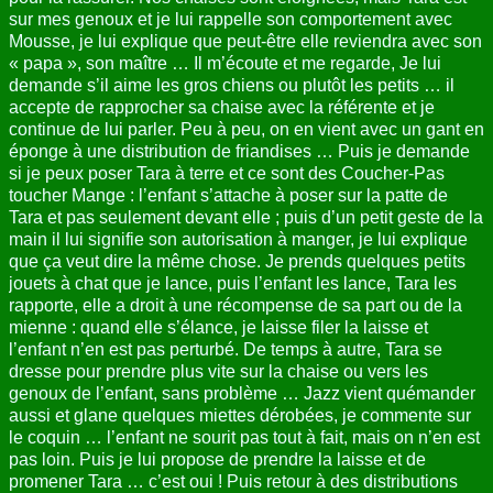
sur mes genoux et je lui rappelle son comportement avec
Mousse, je lui explique que peut-être elle reviendra avec son
« papa », son maître … Il m’écoute et me regarde, Je lui
demande s’il aime les gros chiens ou plutôt les petits … il
accepte de rapprocher sa chaise avec la référente et je
continue de lui parler. Peu à peu, on en vient avec un gant en
éponge à une distribution de friandises … Puis je demande
si je peux poser Tara à terre et ce sont des Coucher-Pas
toucher Mange : l’enfant s’attache à poser sur la patte de
Tara et pas seulement devant elle ; puis d’un petit geste de la
main il lui signifie son autorisation à manger, je lui explique
que ça veut dire la même chose. Je prends quelques petits
jouets à chat que je lance, puis l’enfant les lance, Tara les
rapporte, elle a droit à une récompense de sa part ou de la
mienne : quand elle s’élance, je laisse filer la laisse et
l’enfant n’en est pas perturbé. De temps à autre, Tara se
dresse pour prendre plus vite sur la chaise ou vers les
genoux de l’enfant, sans problème … Jazz vient quémander
aussi et glane quelques miettes dérobées, je commente sur
le coquin … l’enfant ne sourit pas tout à fait, mais on n’en est
pas loin. Puis je lui propose de prendre la laisse et de
promener Tara … c’est oui ! Puis retour à des distributions