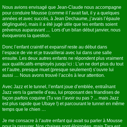
Nous avions envisagé que Jean-Claude nous accompagne
pour conduire Mousse (comme il l’avait fait, il y a quelques
années et avec succès, à Jean Dechaume, j’avais l’épaule
déglinguée), mais il a été jugé utile que les enfants soient
prévenus auparavant … Lors d’un bilan début janvier, nous
évoquerons la question.
Donc l’enfant craintif et expansif reste au début dans
l’espace de vie et je travaillerai avec lui dans une salle
ensuite. Les deux autres enfants ne répondent plus vraiment
aux qualificatifs employés jusqu’ici : L’un ne dort plus du tout
et l’autre, presque muet (presque seulement) s’ouvre lui
aussi … Nous avons trouvé l’accès à leur attention.
Avec Jazz et le tunnel, l’enfant joue d’emblée, entraînant
Jazz vers la gamelle d’eau, lui proposant des friandises de
façon parfois coquine (Tu vas l’avoir ou pas ? ... mais Jazz
est plus rapide que Ubaye !) et parcourant le tunnel en même
temps que le chien …
Je me consacre à l’autre enfant qui avait su parler à Mousse
pour la rassurer. Nos chaises sont éloignées, mais Tara est