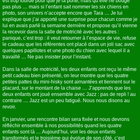
est trop lourde pour que je la porte, mais qu’elle ne bouge
pas plus … mais si l’enfant sait nommer les six chiens en
photo, son univers n’accepte encore que Tara … Je lui
explique que j’ai apporté une surprise pour chacun comme je
lui en avais parlé la semaine dernière et propose qu’il vienne
la recevoir dans la salle de motricité avec les autres :
panique, c’est trop : il veut retourner à l’espace de vie, refuse
le cadeau que les référentes ont placé dans un joli sac avec
quelques papillotes et une photo du chien avec lequel il a
travaillé … Ne pas insister pour l’instant.
Dans la salle de motricité, les deux enfants ont reçu le même
petit cadeau bien présenté, on leur montre que les quatre
petites pattes du mini-hisky sont aimantées et tiennent sur le
placard, sur le montant de la chaise … J’apprends que les
deux enfants ont joué ensemble avec Jazz : pas de repli ! au
contraire … Jazz est un peu fatigué. Nous nous disons au
revoir.
En janvier, une rencontre bilan sera fixée et nous devrons
réfléchir ensemble à nos possibilités quand les quatre
enfants sont là … Aujourd’hui, voir les deux enfants
transformés et le troisième qui évolue de son côté, c’est