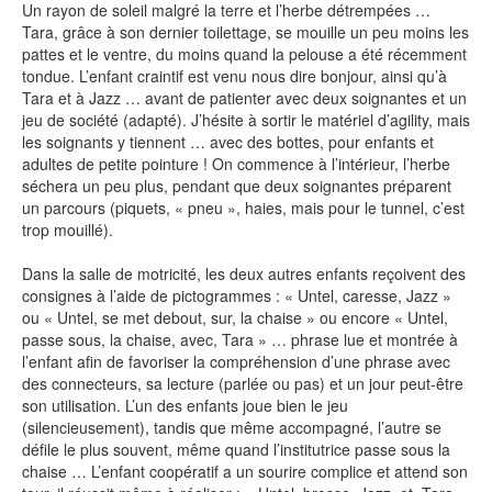
Un rayon de soleil malgré la terre et l’herbe détrempées …
Contact
Tara, grâce à son dernier toilettage, se mouille un peu moins les
pattes et le ventre, du moins quand la pelouse a été récemment
tondue. L’enfant craintif est venu nous dire bonjour, ainsi qu’à
Tara et à Jazz … avant de patienter avec deux soignantes et un
jeu de société (adapté). J’hésite à sortir le matériel d’agility, mais
les soignants y tiennent … avec des bottes, pour enfants et
adultes de petite pointure ! On commence à l’intérieur, l’herbe
séchera un peu plus, pendant que deux soignantes préparent
un parcours (piquets, « pneu », haies, mais pour le tunnel, c’est
trop mouillé).
Dans la salle de motricité, les deux autres enfants reçoivent des
consignes à l’aide de pictogrammes : « Untel, caresse, Jazz »
ou « Untel, se met debout, sur, la chaise » ou encore « Untel,
passe sous, la chaise, avec, Tara » … phrase lue et montrée à
l’enfant afin de favoriser la compréhension d’une phrase avec
des connecteurs, sa lecture (parlée ou pas) et un jour peut-être
son utilisation. L’un des enfants joue bien le jeu
(silencieusement), tandis que même accompagné, l’autre se
défile le plus souvent, même quand l’institutrice passe sous la
chaise … L’enfant coopératif a un sourire complice et attend son