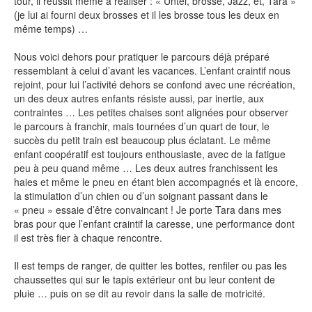
tour, il réussit même à réaliser : « Untel, brosse, Jazz, et, Tara »
(je lui ai fourni deux brosses et il les brosse tous les deux en
même temps) …
Nous voici dehors pour pratiquer le parcours déjà préparé
ressemblant à celui d’avant les vacances. L’enfant craintif nous
rejoint, pour lui l’activité dehors se confond avec une récréation,
un des deux autres enfants résiste aussi, par inertie, aux
contraintes … Les petites chaises sont alignées pour observer
le parcours à franchir, mais tournées d’un quart de tour, le
succès du petit train est beaucoup plus éclatant. Le même
enfant coopératif est toujours enthousiaste, avec de la fatigue
peu à peu quand même … Les deux autres franchissent les
haies et même le pneu en étant bien accompagnés et là encore,
la stimulation d’un chien ou d’un soignant passant dans le
« pneu » essaie d’être convaincant ! Je porte Tara dans mes
bras pour que l’enfant craintif la caresse, une performance dont
il est très fier à chaque rencontre.
Il est temps de ranger, de quitter les bottes, renfiler ou pas les
chaussettes qui sur le tapis extérieur ont bu leur content de
pluie … puis on se dit au revoir dans la salle de motricité.