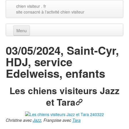
chien visiteur
. fr
site consacré à l'activité chien visiteur
Menu
Accueil
03/05/2024, Saint-Cyr,
Nos visites
▼
HDJ, service
Notre activité
▼
Edelweiss, enfants
Pour débuter
▼
Les chiens visiteurs Jazz
Comprendre le chien
▼
et Tara
Visuels
▼
Christine avec
Jazz
, Françoise avec
Tara
Annuaire