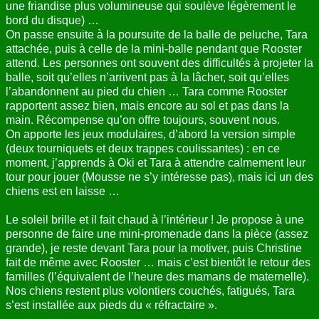
une friandise plus volumineuse qui soulève légèrement le
bord du disque) …
On passe ensuite à la poursuite de la balle de peluche, Tara
attachée, puis à celle de la mini-balle pendant que Rooster
attend. Les personnes ont souvent des difficultés à projeter la
balle, soit qu’elles n’arrivent pas à la lâcher, soit qu’elles
l’abandonnent au pied du chien … Tara comme Rooster
rapportent assez bien, mais encore au sol et pas dans la
main. Récompense qu’on offre toujours, souvent nous.
On apporte les jeux modulaires, d’abord la version simple
(deux tourniquets et deux trappes coulissantes) : en ce
moment, j’apprends à Oki et Tara à attendre calmement leur
tour pour jouer (Mousse ne s’y intéresse pas), mais ici un des
chiens est en laisse …
Le soleil brille et il fait chaud à l’intérieur ! Je propose à une
personne de faire une mini-promenade dans la pièce (assez
grande), je reste devant Tara pour la motiver, puis Christine
fait de même avec Rooster … mais c’est bientôt le retour des
familles (l’équivalent de l’heure des mamans de maternelle).
Nos chiens restent plus volontiers couchés, fatigués, Tara
s’est installée aux pieds du « réfractaire ».