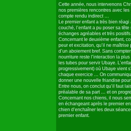
Cette année, nous intervenons Chri
nos premières rencontres avec les e
compte rendu indirect …
Le premier enfant a très bien réagi
couché, l’enfant a pu poser sa tête 
échanges agréables et très positifs
Concernant le deuxième enfant, comm
peur et excitation, qu’il ne maîtrise
d’un aboiement bref. Sans compter l
nourriture reste l’interaction la plu
les tubes pour servir Ubaye. L’enf
progressivement) où Ubaye vient s’e
chaque exercice … On communique g
donner une nouvelle friandise pour 
Entre nous, on conclut qu’il faut l
préalable de sa part … et on progr
Concernant nos chiens, il nous semb
en échangeant après le premier enfa
chien d’enchaîner les deux séances
premier enfant.