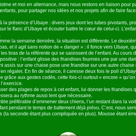
stine et moi en alternance, mais nous restons en liaison pour pa
nfants, pour partager nos idées et nos projets afin de faire fac
 à la présence d’Ubaye : divers jeux dont les tubes pivotants, pr
sur le flanc d’Ubaye et écouter battre le cœur de celui-ci. L’enf
.
e la semaine dernière, la situation est différente. Le deuxième
 pas, et il agit sans notion de « danger » : il fonce vers Ubaye, qui
es bras de la référente qui se saisissent de l’enfant. Au cours d
s positive : l’enfant glisse des friandises fournies une par une dan
ant assis sur une chaise pose une friandise sur une autre chaise
n régaler. En fin de séance, il caresse deux fois le poil d’Ubay
râce aux gestes codés, cette fois-ci surtout « encore » qu’on 
l’exercice.
aisser des plages de repos à cet enfant, lui donner les friandis
essera au rythme aussi lent que nécessaire.
le préférable d’emmener deux chiens, l’un restant dans la voitur
nt pendant le temps de battement déjà prévu. C’est, nous semble
 (la seconde étant plus compliquée en plus). Mousse étant émoti