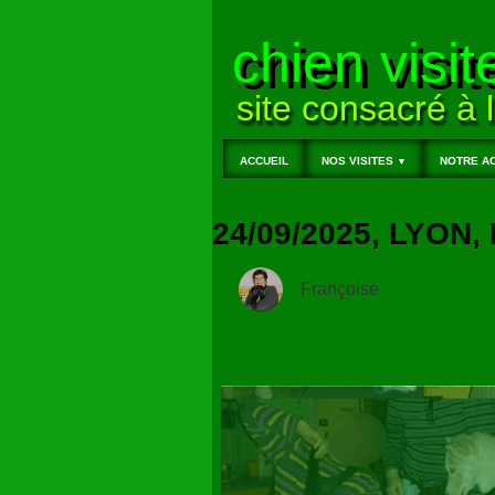
chien visit
site consacré à l
ACCUEIL
NOS VISITES
NOTRE AC
▼
24/09/2025, LYO
Françoise