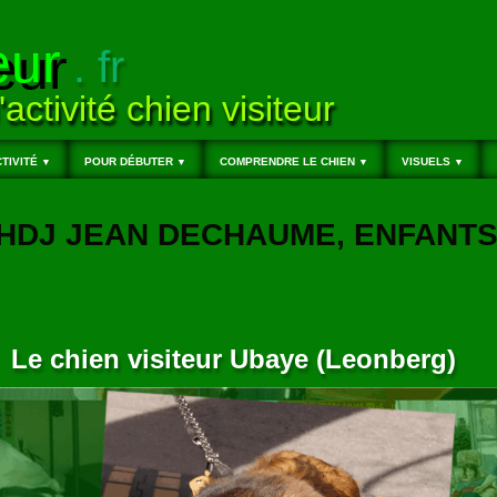
eur
. fr
'activité chien visiteur
TIVITÉ
POUR DÉBUTER
COMPRENDRE LE CHIEN
VISUELS
▼
▼
▼
▼
N, HDJ JEAN DECHAUME, ENFANT
Le chien visiteur Ubaye (Leonberg)