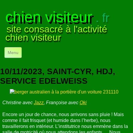
chien visiteur
. fr
site consacré à l'activité
chien visiteur
Menu
ACCUEIL
10/11/2023, SAINT-CYR, HDJ,
NOS VISITES
▼
SERVICE EDELWEISS
NOTRE ACTIVITÉ
▼
Christine avec
Jazz
, Françoise avec
Oki
POUR DÉBUTER
▼
Encore un jour de chance, nous arrivons sans pluie ! Mais
COMPRENDRE LE CHIEN
▼
comme il fait frisquet (et humide dans l’herbe), nous
travaillerons en intérieur. L’institutrice nous emmène dans la
VISUELS
▼
salle de motricité où nous attendons les enfants … Nous