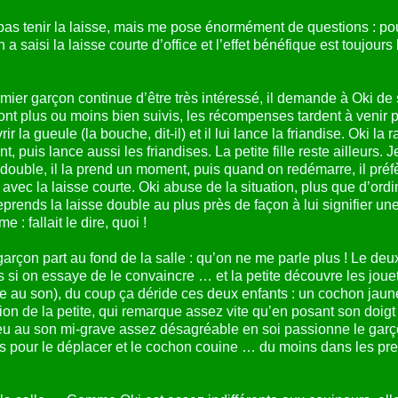
as tenir la laisse, mais me pose énormément de questions : pourq
a saisi la laisse courte d’office et l’effet bénéfique est toujours b
remier garçon continue d’être très intéressé, il demande à Oki de
ont plus ou moins bien suivis, les récompenses tardent à venir p
 la gueule (la bouche, dit-il) et il lui lance la friandise. Oki la r
nt, puis lance aussi les friandises. La petite fille reste ailleurs.
 double, il la prend un moment, puis quand on redémarre, il préf
avec la laisse courte. Oki abuse de la situation, plus que d’ordin
reprends la laisse double au plus près de façon à lui signifier u
 fallait le dire, quoi !
 garçon part au fond de la salle : qu’on ne me parle plus ! Le 
is si on essaye de le convaincre … et la petite découvre les joue
ble au son), du coup ça déride ces deux enfants : un cochon jau
n de la petite, qui remarque assez vite qu’en posant son doigt su
u au son mi-grave assez désagréable en soi passionne le garço
s pour le déplacer et le cochon couine … du moins dans les prem