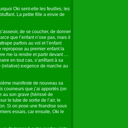
uoi Oki sent-elle les feuilles, les
luffant. La petite fille a envie de
 s’asseoir, de se coucher, de donner
arce que l’enfant n’ose pas, mais il
attrape parfois au vol et l’enfant
 Je repropose au premier enfant la
ère me la rendre et partir devant …
aire en tout cas, s’arrêtant à sa
ne (relative) exigence de marche au
deuxième manifeste de nouveau sa
ts couineurs que j’ai apportés (on
ne au son grave (hérissé de
r le tube de sortie de l’air, le
n. Si on pose une friandise sous
iers essais, car ensuite, Oki le