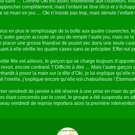
 la salle … Comme Oki est assez indifférente aux couineurs, elle
approcher complètement, mais l’enfant se lève illico et s’échap
 de se muer en jeu … Oki n’insiste pas trop, mais stimule l’enf
plus en plus le remplissage de la boîte aux quatre couvercles, le
 L’autre garçon accepte un peu de remplir l’autre jeu, mais ne l
e placer une grosse friandise de poulet sec dans une seule case d
ant à elle vérifie les quatre cases sans se précipiter. Effet nul p
petite fille est ailleurs, le garçon qui se charge toujours d’apport
 revoir, encore contrarié ? Difficile à dire … Mais l’autre garçon
’enhardit à poser la main sur la tête d’Oki, je lui explique qu’elle
é l’oreille, j’explique encore qu’elle est chatouilleuse ! Étonnant
ier vendredi de janvier a été réservé à une prise en main du gr
 étant concernés par le covid, le groupe a été suspendu en atte
veau vendredi de reprise reportera alors la première interventi