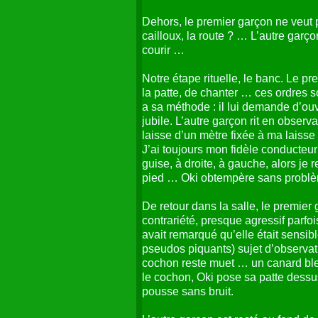
Dehors, le premier garçon ne veut p
cailloux, la route ? … L’autre garçon 
courir …
Notre étape rituelle, le banc. Le p
la patte, de chanter … ces ordres s
a sa méthode : il lui demande d’ouvrir
jubile. L’autre garçon rit en observa
laisse d’un mètre fixée à ma laisse
J’ai toujours mon fidèle conducteur 
guise, à droite, à gauche, alors je 
pied … Oki obtempère sans problème :
De retour dans la salle, le premier
contrariété, presque agressif parfo
avait remarqué qu’elle était sensi
pseudos piquants) sujet d’observatio
cochon reste muet … un canard ble
le cochon, Oki pose sa patte dessu
pousse sans bruit.