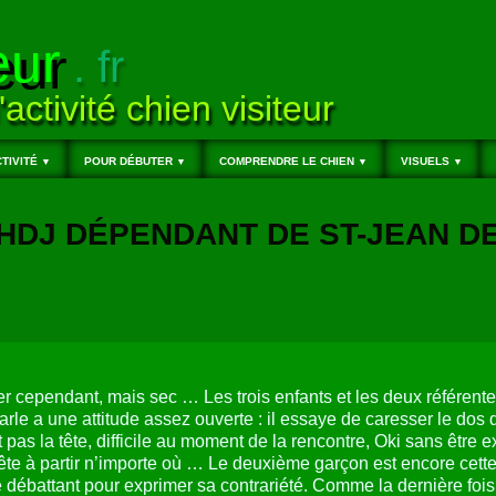
eur
. fr
'activité chien visiteur
TIVITÉ
POUR DÉBUTER
COMPRENDRE LE CHIEN
VISUELS
▼
▼
▼
▼
, HDJ DÉPENDANT DE ST-JEAN D
hier cependant, mais sec … Les trois enfants et les deux référente
parle a une attitude assez ouverte : il essaye de caresser le dos d
as la tête, difficile au moment de la rencontre, Oki sans être e
t prête à partir n’importe où … Le deuxième garçon est encore cet
t se débattant pour exprimer sa contrariété. Comme la dernière fo