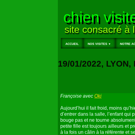
chien visit
site consacré à l
ACCUEIL
NOS VISITES
NOTRE AC
▼
19/01/2022, LYON
Françoise avec
Oki
Aujourd’hui il fait froid, moins qu’
d’entrer dans la salle, l’enfant qui 
bouge pas et ne tourne absolument p
petite fille est toujours ailleurs e
à la fois un câlin à la référente e