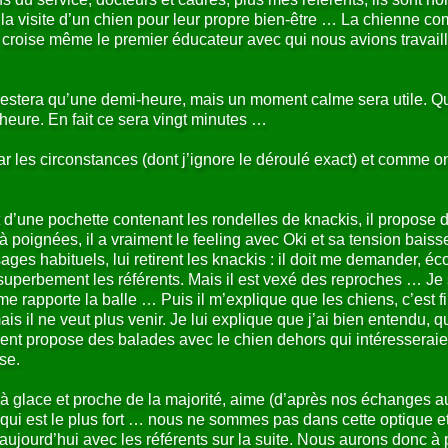
r la visite d’un chien pour leur propre bien-être … La chienne co
Je croise même le premier éducateur avec qui nous avions travai
 restera qu’une demi-heure, mais un moment calme sera utile. Qua
heure. En fait ce sera vingt minutes …
ar les circonstances (dont j’ignore le déroulé exact) et comme o
’une pochette contenant les rondelles de knackis, il propose d
poignées, il a vraiment le feeling avec Oki et sa tension baiss
s habituels, lui retirent les knackis : il doit me demander, éc
perbement les référents. Mais il est vexé des reproches … Je so
e me rapporte la balle … Puis il m’explique que les chiens, c’est f
ais il ne veut plus venir. Je lui explique que j’ai bien entendu,
référent propose des balades avec le chien dehors qui intéresserai
se.
 glace et proche de la majorité, aime (d’après nos échanges au
, qui est le plus fort … nous ne sommes pas dans cette optique et 
ujourd’hui avec les référents sur la suite. Nous aurons donc à 