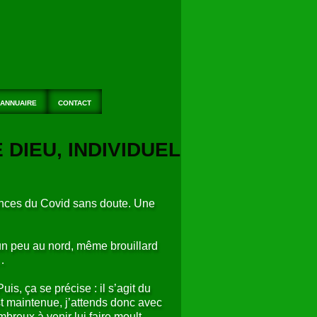
ANNUAIRE
CONTACT
 DIEU, INDIVIDUEL
ences du Covid sans doute. Une
s un peu au nord, même brouillard
 …
s, ça se précise : il s’agit du
est maintenue, j’attends donc avec
mbreux à venir lui faire moult