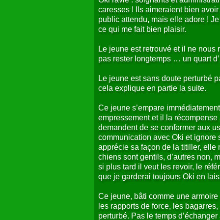
caresses ! Ils aimeraient bien avoi
public attendu, mais elle adore ! 
ce qui me fait bien plaisir.
Le jeune est retrouvé et il ne nous
pas rester longtemps … un quart d’
Le jeune est sans doute perturbé p
cela explique en partie la suite.
Ce jeune s’empare immédiatement d
empressement et il la récompense à 
demandent de se conformer aux usage
communication avec Oki et ignore su
apprécie sa façon de la titiller, ell
chiens sont gentils, d’autres non, m
si plus tard il veut les revoir, le 
que je garderai toujours Oki en lais
Ce jeune, bâti comme une armoire à
les rapports de force, les bagarres
perturbé. Pas le temps d’échanger a