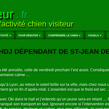
eur
. fr
'activité chien visiteur
TIVITÉ
POUR DÉBUTER
COMPRENDRE LE CHIEN
VISUELS
▼
▼
▼
▼
, HDJ DÉPENDANT DE ST-JEAN DE
a été annulée, celle de vendredi prochain l’est aussi. Conséqu
 semaine calme …
qu’à Lyon, au retour le soleil brille sur la ville, mais chez nou
ment qu’en fin d’après-midi. L’essentiel est que le froid est sec
ec Oki dans le hall et j’entends qu’un jeune sera en retard … Pui
 manqué son transport en taxi. Ignorant encore si l’intervention 
ifs du service, docteurs et cadres, plus mes référents, ils sont no