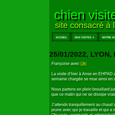
chien visit
site consacré à l
ACCUEIL
NOS VISITES
NOTRE AC
▼
25/01/2022, LYON
Françoise avec
Oki
La visite d’hier à Anse en EHPAD 
semaine chargée se mue ainsi en
Nous partons en plein brouillard jus
que ce matin qui ne se dissipe vrai
J’attends tranquillement au chaud av
jeune avec qui je travaille et qui a
Oki ravie : soignants et administrat