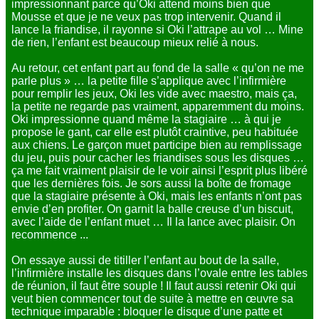
impressionnant parce qu’Oki attend moins bien que
Mousse et que je ne veux pas trop intervenir. Quand il
lance la friandise, il rayonne si Oki l’attrape au vol … Mine
de rien, l’enfant est beaucoup mieux relié à nous.
Au retour, cet enfant part au fond de la salle « qu’on ne me
parle plus » … la petite fille s’applique avec l’infirmière
pour remplir les jeux, Oki les vide avec maestro, mais ça,
la petite ne regarde pas vraiment, apparemment du moins.
Oki impressionne quand même la stagiaire … à qui je
propose le gant, car elle est plutôt craintive, peu habituée
aux chiens. Le garçon muet participe bien au remplissage
du jeu, puis pour cacher les friandises sous les disques …
ça me fait vraiment plaisir de le voir ainsi l’esprit plus libéré
que les dernières fois. Je sors aussi la boîte de fromage
que la stagiaire présente à Oki, mais les enfants n’ont pas
envie d’en profiter. On garnit la balle creuse d’un biscuit,
avec l’aide de l’enfant muet … Il la lance avec plaisir. On
recommence ...
On essaye aussi de titiller l’enfant au bout de la salle,
l’infirmière installe les disques dans l’ovale entre les tables
de réunion, il faut être souple ! Il faut aussi retenir Oki qui
veut bien commencer tout de suite à mettre en œuvre sa
technique imparable : bloquer le disque d’une patte et