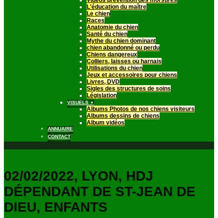
Vidéos prévention des morsures
L'éducation du maître
Le chien
Races
Anatomie du chien
Santé du chien
Mythe du chien dominant
chien abandonné ou perdu
Chiens dangereux
Colliers, laisses ou harnais
Utilisations du chien
Jeux et accessoires pour chiens
Livres, DVD
Sigles des structures de soins
Législation
VISUELS
▼
Albums Photos de nos chiens visiteurs
Albums dessins de chiens
Album vidéos
ANNUAIRE
CONTACT
02/02/2022, LYON, HDJ
DÉPENDANT DE ST-JEAN DE
DIEU, ENFANTS