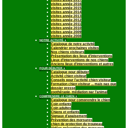
visites année 2017
visites année 2016
visites année 2015
visites année 2014
visites année 2013
visites année 2012
visites année 2011
visites année 2010
visites année 2009
visites année 2008
NOTRE ACTIVITÉ
▼
Catalogue de notre activité
Calendrier prochaines visites
Nos chiens visiteurs
Présentation des lieux d'interventions
Lieux d'interventions de nos chiens
Anciens lieux d'interventions et autres
POUR DÉBUTER
▼
Catalogue pour débuter
Activité chien visiteur
Conseils pour l'activité chien visiteur
Formation chien visiteur ... mais pas que
dossier presse
zoothérapie, médiation par l’animal
COMPRENDRE LE CHIEN
▼
Catalogue pour comprendre le chien
Coin enfants
Coin adultes
Chiens et enfants
Signaux d'apaisement
Prévention des morsures
chien de protection du troupeau