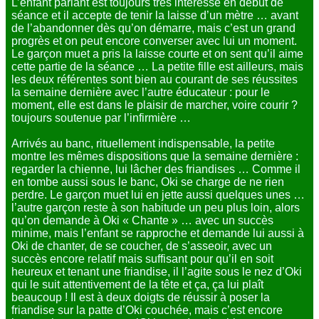
L’enfant parlant est toujours très intéressé en début de
séance et il accepte de tenir la laisse d’un mètre … avant
de l’abandonner dès qu’on démarre, mais c’est un grand
progrès et on peut encore converser avec lui un moment.
Le garçon muet a pris la laisse courte et on sent qu’il aime
cette partie de la séance … La petite fille est ailleurs, mais
les deux référentes sont bien au courant de ses réussites
la semaine dernière avec l’autre éducateur : pour le
moment, elle est dans le plaisir de marcher, voire courir ?
toujours soutenue par l’infirmière …
Arrivés au banc, rituellement indispensable, la petite
montre les mêmes dispositions que la semaine dernière :
regarder la chienne, lui lâcher des friandises … Comme il
en tombe aussi sous le banc, Oki se charge de ne rien
perdre. Le garçon muet lui en jette aussi quelques unes …
l’autre garçon reste à son habitude un peu plus loin, alors
qu’on demande à Oki « Chante » … avec un succès
minime, mais l’enfant se rapproche et demande lui aussi à
Oki de chanter, de se coucher, de s’asseoir, avec un
succès encore relatif mais suffisant pour qu’il en soit
heureux et tenant une friandise, il l’agite sous le nez d’Oki
qui le suit attentivement de la tête et ça, ça lui plaît
beaucoup ! Il est à deux doigts de réussir à poser la
friandise sur la patte d’Oki couchée, mais c’est encore