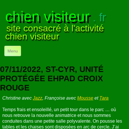
chien visiteur
. fr
site consacré à l'activité
chien visiteur
Menu
ACCUEIL
07/11/2022, ST-CYR, UNITÉ
NOS VISITES
▼
PROTÉGÉE EHPAD CROIX
ROUGE
NOTRE ACTIVITÉ
▼
Christine avec
Jazz
, Françoise avec
Mousse
et
Tara
POUR DÉBUTER
▼
Temps frais et ensoleillé, un petit tour dans le parc … où
COMPRENDRE LE CHIEN
▼
nous retrouve la nouvelle animatrice et nous sommes
conduites dans une petite salle polyvalente. On pousse les
VISUELS
▼
tables et les chaises sont disposées en arc de cercle. J’ai