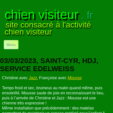
chien visiteur
. fr
site consacré à l'activité
chien visiteur
Menu
ACCUEIL
03/03/2023, SAINT-CYR, HDJ,
NOS VISITES
▼
SERVICE EDELWEISS
NOTRE ACTIVITÉ
▼
Christine avec
Jazz
, Françoise avec
Mousse
POUR DÉBUTER
▼
Temps froid et sec, brumeux au matin quand même, puis
ensoleillé. Mousse saute de joie en reconnaissant le lieu,
puis à l’arrivée de Christine et Jazz : Mousse est une
COMPRENDRE LE CHIEN
▼
chienne très expressive !
Même installation que précédemment : des matelas
VISUELS
▼