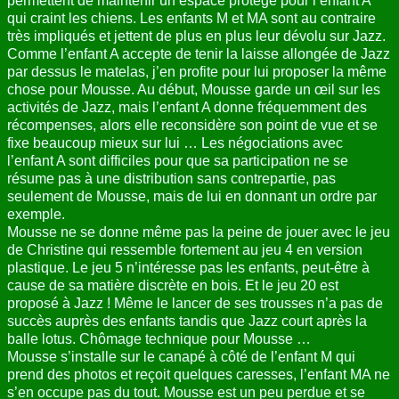
permettent de maintenir un espace protégé pour l’enfant A
qui craint les chiens. Les enfants M et MA sont au contraire
ANNUAIRE
très impliqués et jettent de plus en plus leur dévolu sur Jazz.
Comme l’enfant A accepte de tenir la laisse allongée de Jazz
CONTACT
par dessus le matelas, j’en profite pour lui proposer la même
chose pour Mousse. Au début, Mousse garde un œil sur les
activités de Jazz, mais l’enfant A donne fréquemment des
récompenses, alors elle reconsidère son point de vue et se
fixe beaucoup mieux sur lui … Les négociations avec
l’enfant A sont difficiles pour que sa participation ne se
résume pas à une distribution sans contrepartie, pas
seulement de Mousse, mais de lui en donnant un ordre par
exemple.
Mousse ne se donne même pas la peine de jouer avec le jeu
de Christine qui ressemble fortement au jeu 4 en version
plastique. Le jeu 5 n’intéresse pas les enfants, peut-être à
cause de sa matière discrète en bois. Et le jeu 20 est
proposé à Jazz ! Même le lancer de ses trousses n’a pas de
succès auprès des enfants tandis que Jazz court après la
balle lotus. Chômage technique pour Mousse …
Mousse s’installe sur le canapé à côté de l’enfant M qui
prend des photos et reçoit quelques caresses, l’enfant MA ne
s’en occupe pas du tout. Mousse est un peu perdue et se