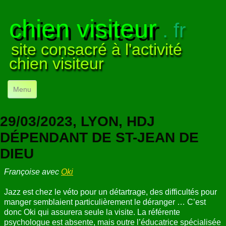
chien visiteur
. fr
site consacré à l'activité
chien visiteur
Menu
ACCUEIL
29/03/2023, LYON, HDJ
NOS VISITES
▼
DÉPENDANT DE ST-JEAN DE
DIEU
NOTRE ACTIVITÉ
▼
Françoise avec
Oki
POUR DÉBUTER
▼
Jazz est chez le véto pour un détartrage, des difficultés pour
COMPRENDRE LE CHIEN
▼
manger semblaient particulièrement le déranger … C’est
donc Oki qui assurera seule la visite. La référente
VISUELS
▼
psychologue est absente, mais outre l’éducatrice spécialisée