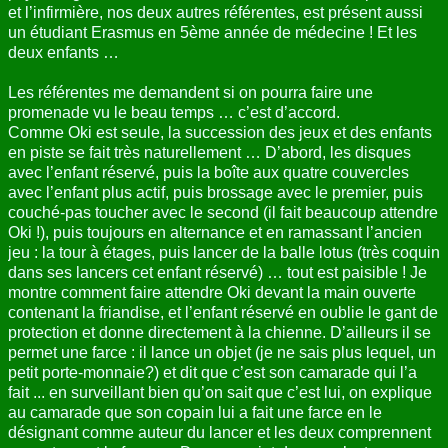
et l’infirmière, nos deux autres référentes, est présent aussi
ANNUAIRE
un étudiant Erasmus en 5ème année de médecine ! Et les
deux enfants …
CONTACT
Les référentes me demandent si on pourra faire une
promenade vu le beau temps … c’est d’accord.
Comme Oki est seule, la succession des jeux et des enfants
en piste se fait très naturellement … D’abord, les disques
avec l’enfant réservé, puis la boîte aux quatre couvercles
avec l’enfant plus actif, puis brossage avec le premier, puis
couché-pas toucher avec le second (il fait beaucoup attendre
Oki !), puis toujours en alternance et en ramassant l’ancien
jeu : la tour à étages, puis lancer de la balle lotus (très coquin
dans ses lancers cet enfant réservé) … tout est paisible ! Je
montre comment faire attendre Oki devant la main ouverte
contenant la friandise, et l’enfant réservé en oublie le gant de
protection et donne directement à la chienne. D’ailleurs il se
permet une farce : il lance un objet (je ne sais plus lequel, un
petit porte-monnaie?) et dit que c’est son camarade qui l’a
fait ... en surveillant bien qu’on sait que c’est lui, on explique
au camarade que son copain lui a fait une farce en le
désignant comme auteur du lancer et les deux comprennent