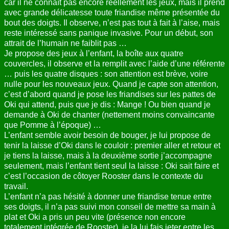
car il ne connaît pas encore réellement les jeux, mais il prend
avec grande délicatesse toute friandise même présentée du
bout des doigts. Il observe, n’est pas tout à fait à l’aise, mais
reste intéressé sans panique invasive. Pour un début, son
attrait de l’humain ne faiblit pas …
Je propose des jeux à l’enfant, la boîte aux quatre
couvercles, il observe et la remplit avec l’aide d’une référente
… puis les quatre disques : son attention est brève, voire
nulle pour les nouveaux jeux. Quand je capte son attention,
c’est d’abord quand je pose les friandises sur les pattes de
Oki qui attend, puis que je dis : Mange ! Ou bien quand je
demande à Oki de chanter (nettement moins convaincante
que Pomme à l’époque) …
L’enfant semble avoir besoin de bouger, je lui propose de
tenir la laisse d’Oki dans le couloir : premier aller et retour et
je tiens la laisse, mais à la deuxième sortie j’accompagne
seulement, mais l’enfant tient seul la laisse : Oki sait faire et
c’est l’occasion de côtoyer Rooster dans le contexte du
travail.
L’enfant n’a pas hésité à donner une friandise tenue entre
ses doigts, il n’a pas suivi mon conseil de mettre sa main à
plat et Oki a pris un peu vite (présence non encore
totalement intégrée de Rooster), je la lui fais jeter entre les