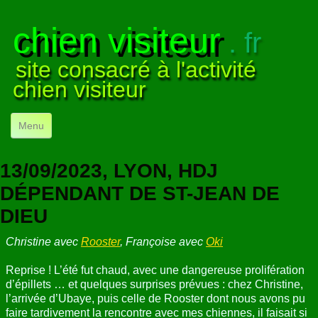
chien visiteur
. fr
site consacré à l'activité
chien visiteur
Menu
ACCUEIL
13/09/2023, LYON, HDJ
NOS VISITES
▼
DÉPENDANT DE ST-JEAN DE
DIEU
NOTRE ACTIVITÉ
▼
Christine avec
Rooster
, Françoise avec
Oki
POUR DÉBUTER
▼
Reprise ! L’été fut chaud, avec une dangereuse prolifération
COMPRENDRE LE CHIEN
▼
d’épillets … et quelques surprises prévues : chez Christine,
l’arrivée d’Ubaye, puis celle de Rooster dont nous avons pu
VISUELS
▼
faire tardivement la rencontre avec mes chiennes, il faisait si