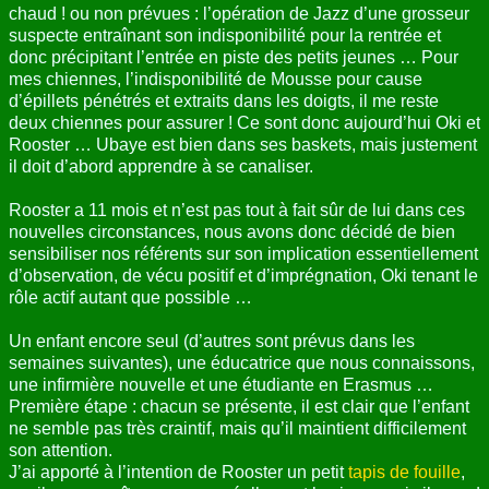
chaud ! ou non prévues : l’opération de Jazz d’une grosseur
ANNUAIRE
suspecte entraînant son indisponibilité pour la rentrée et
donc précipitant l’entrée en piste des petits jeunes … Pour
CONTACT
mes chiennes, l’indisponibilité de Mousse pour cause
d’épillets pénétrés et extraits dans les doigts, il me reste
deux chiennes pour assurer ! Ce sont donc aujourd’hui Oki et
Rooster … Ubaye est bien dans ses baskets, mais justement
il doit d’abord apprendre à se canaliser.
Rooster a 11 mois et n’est pas tout à fait sûr de lui dans ces
nouvelles circonstances, nous avons donc décidé de bien
sensibiliser nos référents sur son implication essentiellement
d’observation, de vécu positif et d’imprégnation, Oki tenant le
rôle actif autant que possible …
Un enfant encore seul (d’autres sont prévus dans les
semaines suivantes), une éducatrice que nous connaissons,
une infirmière nouvelle et une étudiante en Erasmus …
Première étape : chacun se présente, il est clair que l’enfant
ne semble pas très craintif, mais qu’il maintient difficilement
son attention.
J’ai apporté à l’intention de Rooster un petit
tapis de fouille
,