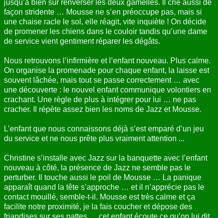
jusqu’à bien sûr renverser les deux gamelles. Il crie aussi de
façon stridente … Mousse ne s’en préoccupe pas, mais si
une chaise racle le sol, elle réagit, vite inquiète ! On décide
de promener les chiens dans le couloir tandis qu’une dame
de service vient gentiment réparer les dégâts.
Nous retrouvons l’infirmière et l’enfant nouveau. Plus calme.
On organise la promenade pour chaque enfant, la laisse est
souvent lâchée, mais tout se passe correctement … avec
une découverte : le nouvel enfant communique volontiers en
crachant. Une règle de plus à intégrer pour lui … ne pas
cracher. Il répète assez bien les noms de Jazz et Mousse.
L’enfant que nous connaissons déjà s’est emparé d’un jeu
du service et ne nous prête plus vraiment attention ...
Christine s’installe avec Jazz sur la banquette avec l’enfant
nouveau à côté, la présence de Jazz ne semble pas le
perturber. Il touche aussi le poil de Mousse … La panique
apparaît quand la tête s’approche … et il n’apprécie pas le
contact mouillé, semble-t-il. Mousse est très calme et ça
facilite notre proximité, je la fais coucher et dépose des
friandises sur ses pattes … cet enfant écoute ce qu’on lui dit