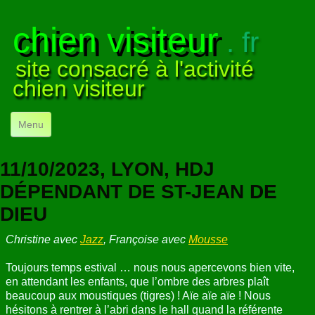
chien visiteur
. fr
site consacré à l'activité
chien visiteur
Menu
ACCUEIL
11/10/2023, LYON, HDJ
NOS VISITES
▼
DÉPENDANT DE ST-JEAN DE
DIEU
NOTRE ACTIVITÉ
▼
Christine avec
Jazz
, Françoise avec
Mousse
POUR DÉBUTER
▼
Toujours temps estival … nous nous apercevons bien vite,
COMPRENDRE LE CHIEN
▼
en attendant les enfants, que l’ombre des arbres plaît
beaucoup aux moustiques (tigres) ! Aïe aïe aïe ! Nous
VISUELS
▼
hésitons à rentrer à l’abri dans le hall quand la référente